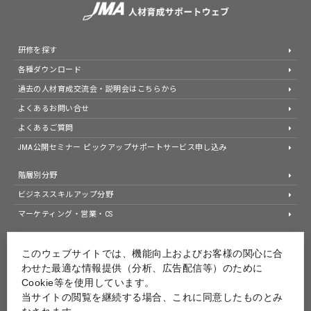
研修を探す
各種ダウンロード
過去の人材育成交流会・説明会はこちらから
よくあるお問い合せ
よくあるご質問
JMA公開セミナー ピックアップサポートサービス申し込み
階層別分野
ビジネススキルアップ分野
マーケティング・営業・CS
JMA公式ホームページ
このウェブサイトでは、機能向上およびお客様の関心に合
わせた最適な情報提供（分析、広告配信等）のために
個人情報等保護方針
Cookie等を使用しています。
情報セキュリティ基本方針
当サイトの閲覧を継続する場合、これに同意したものとみ
JMAグループ環境方針