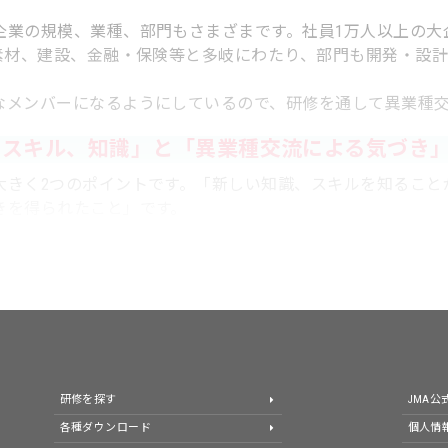
の規模、業種、部門もさまざまです。社員1万人以上の大企業
、素材、建設、金融・保険等と多岐にわたり、部門も開発・設
メンバーになるようにしているので、研修を通して異業種交
いスキル、知識」と「異業種交流による気づき
きく2つのポイントです。「新しい知識、スキルを知ること
きを得られたこと」です。
研修を探す
JMA
各種ダウンロード
個人情