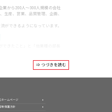
から200人～300人規模の会社
計、生産、営業、品質管理、企画、
流ができるようになっています。
」
ができたこと」と「他業種の部長
⇒ つづきを読む
公式ホームページ
報等保護方針