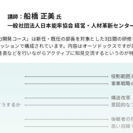
船橋 正美
講師：
氏
一般社団法人日本能率協会 経営・人材革新センター
開発コース」は新任・既任の部長を対象とした3日間の研修
ッションで構成されています。内容はオーソドックスですが講
発表などを行いながらアクティブに知見交流するというのが
役割範囲
事業戦略
構造改革
どうするか
意図的な
後継者の
高い目線